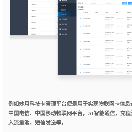
例如妙月科技卡管理平台便是用于实现物联网卡信息
中国电信、中国移动物联网平台，AI智能通信，充
入流量池，短信发送等。