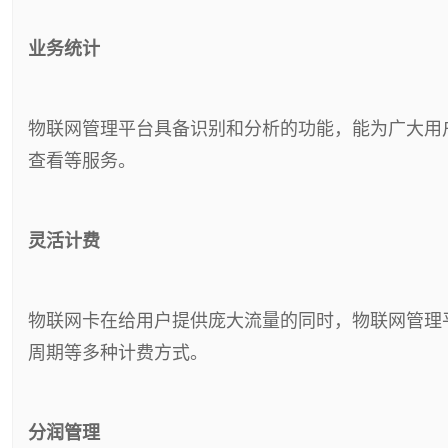
业务统计
物联网管理平台具备识别和分析的功能，能为广大用
查看等服务。
灵活计费
物联网卡在给用户提供庞大流量的同时，物联网管理
周期等多种计费方式。
分润管理