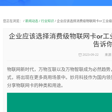
您正在浏览： /
新闻动态 /
行业知识
/
企业应该选择消费级物联网卡or工业
企业应该选择消费级物联网卡or
告诉
来源
2023-09-22
物联网新时代，万物互联以及万物智联成为必然趋势
式，将出现在更多商用场景中。妙月科技作为国内领
分享物联网卡的种类和用途。