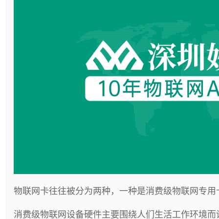
物联网卡往往被分为两种，一种是消费级物联网专用
消费级物联网设备硬件主要围绕人们生活工作环境而